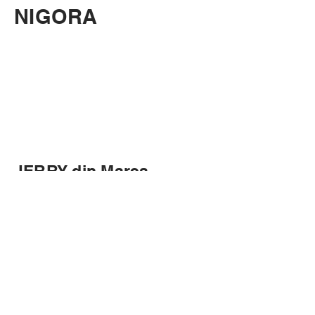
NIGORA
JERRY din Marea
Britanie