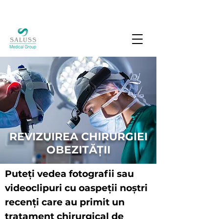
REVIZUIREA CHIRURGIEI
OBEZITĂȚII
Puteți vedea fotografii sau
videoclipuri cu oaspeții noștri
recenți care au primit un
tratament chirurgical de