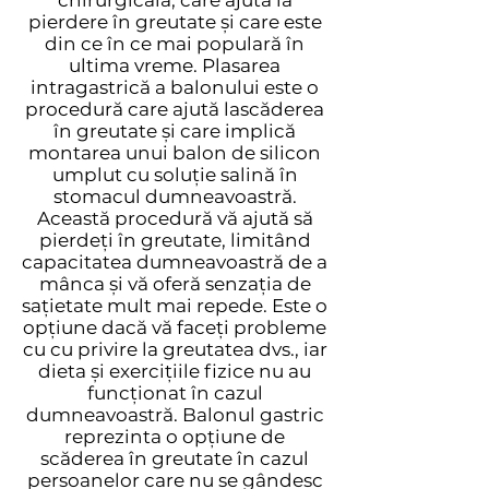
chirurgicală, care ajută la
pierdere în greutate și care este
din ce în ce mai populară în
ultima vreme. Plasarea
intragastrică a balonului este o
procedură care ajută lascăderea
în greutate și care implică
montarea unui balon de silicon
umplut cu soluție salină în
stomacul dumneavoastră.
Această procedură vă ajută să
pierdeți în greutate, limitând
capacitatea dumneavoastră de a
mânca și vă oferă senzația de
sațietate mult mai repede. Este o
opțiune dacă vă faceți probleme
cu cu privire la greutatea dvs., iar
dieta și exercițiile fizice nu au
funcționat în cazul
dumneavoastră. Balonul gastric
reprezinta o opțiune de
scăderea în greutate în cazul
persoanelor care nu se gândesc