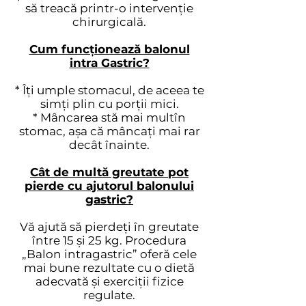
să treacă printr-o intervenție
chirurgicală.
Cum funcționează balonul
intra Gastric?
* Îți umple stomacul, de aceea te
simți plin cu porții mici.
* Mâncarea stă mai multîn
stomac, așa că mâncați mai rar
decât înainte.
Cât de multă greutate pot
pierde cu ajutorul balonului
gastric?
Vă ajută să pierdeți în greutate
între 15 și 25 kg. Procedura
„Balon intragastric” oferă cele
mai bune rezultate cu o dietă
adecvată și exerciții fizice
regulate.