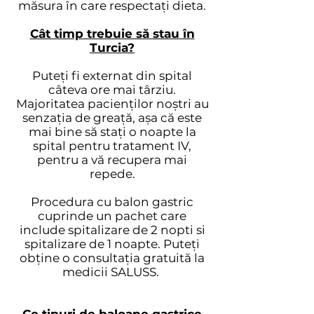
măsura în care respectați dieta.
Cât timp trebuie să stau în
Turcia?
Puteți fi externat din spital
câteva ore mai târziu.
Majoritatea pacienților noștri au
senzația de greață, așa că este
mai bine să stați o noapte la
spital pentru tratament IV,
pentru a vă recupera mai
repede.
Procedura cu balon gastric
cuprinde un pachet care
include spitalizare de 2 nopti si
spitalizare de 1 noapte. Puteți
obține o consultația gratuită la
medicii SALUSS.