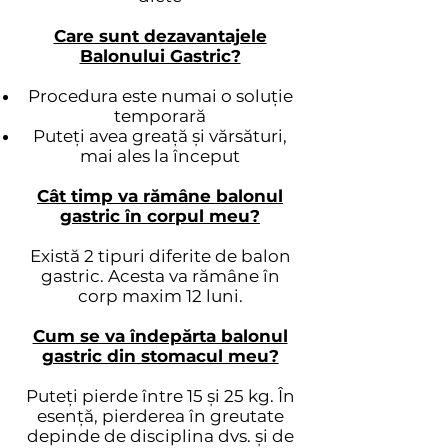
Care sunt dezavantajele
Balonului Gastric?
Procedura este numai o soluție
temporară
Puteți avea greață și vărsături,
mai ales la început
Cât timp va rămâne balonul
gastric în corpul meu?
Există 2 tipuri diferite de balon
gastric. Acesta va rămâne în
corp maxim 12 luni.
Cum se va îndepărta balonul
gastric din stomacul meu?
Puteți pierde între 15 și 25 kg. În
esență, pierderea în greutate
depinde de disciplina dvs. și de