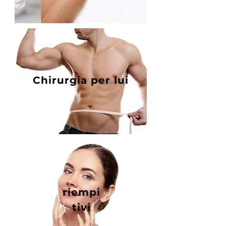
Chirurgia per lui
riempi
tivi