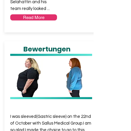
Selahattin and his
team really looked ...
Read More
Bewertungen
KYLIE
from UK
I was sleeved(Gastric sleeve) on the 22nd
of October with Sallus Medical Group.I am
so glad I made the choice to go to this