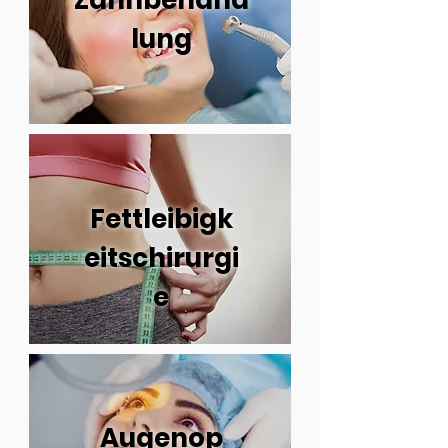
Zahnbehand
lung
Fettleibigk
eitschirurgi
e
Augenop