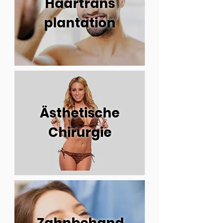
Haartrans
plantation
Ästhetische
Chirurgie