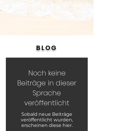
Erfahrener & Vorstandsmitglied Chirurg
Kostengünstige Behandlungspakete
Persönliche medizinische Versorgung
Nachbehandlung
BLOG
Noch keine
Beiträge in dieser
Sprache
veröffentlicht
Sobald neue Beiträge
veröffentlicht wurden,
erscheinen diese hier.