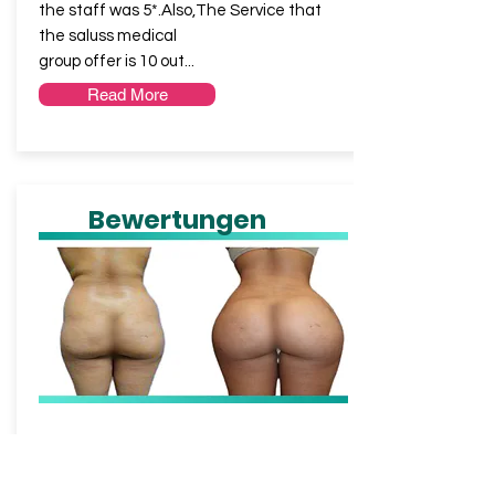
the staff was 5*.Also,The Service that
the saluss medical
group offer is 10 out...
Read More
Bewertungen
RACHEL
from UK
I am planning to get BBL for long
time.Our surgeon suggested different